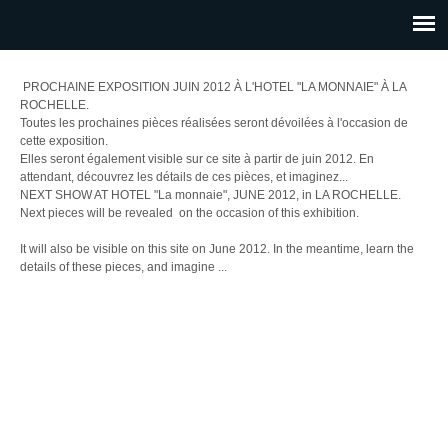
PROCHAINE EXPOSITION JUIN 2012 À L'HOTEL "LA MONNAIE" À LA
ROCHELLE.
Toutes les prochaines pièces réalisées seront dévoilées à l'occasion de
cette exposition.
Elles seront également visible sur ce site à partir de juin 2012. En
attendant, découvrez les détails de ces pièces, et imaginez...
NEXT
SHOW
AT
HOTEL
"La monnaie"
, JUNE 2012, in LA
ROCHELLE
.
N
ext
pieces
will be revealed
​​on the occasion
of
this
exhibition.
It
will
also be
visible
on
this
site
on June
2012.
In the meantime
,
learn
the
details
of these
pieces
,
and
imagine
...